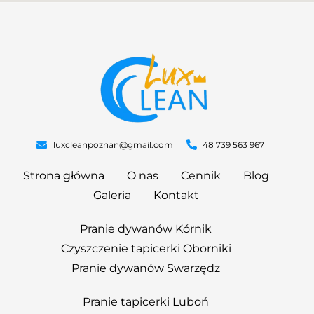
luxcleanpoznan@gmail.com
48 739 563 967
Strona główna
O nas
Cennik
Blog
Galeria
Kontakt
Pranie dywanów Kórnik
Czyszczenie tapicerki Oborniki
Pranie dywanów Swarzędz
Pranie tapicerki Luboń